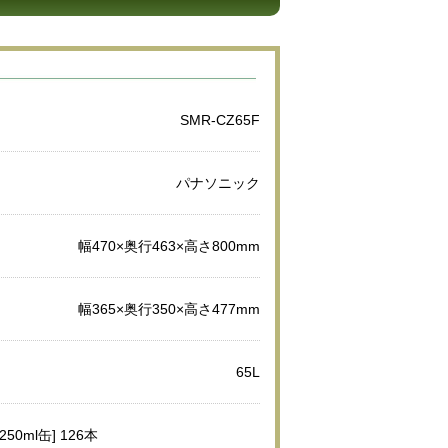
SMR-CZ65F
パナソニック
幅470×奥行463×高さ800mm
幅365×奥行350×高さ477mm
65L
[250ml缶] 126本