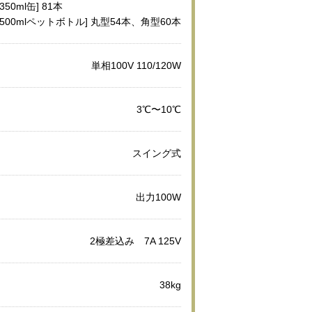
[350ml缶] 81本
[500mlペットボトル] 丸型54本、角型60本
単相100V 110/120W
3℃〜10℃
スイング式
出力100W
2極差込み 7A 125V
38kg