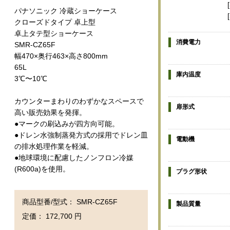
パナソニック 冷蔵ショーケース
クローズドタイプ 卓上型
卓上タテ型ショーケース
消費電力
SMR-CZ65F
幅470×奥行463×高さ800mm
65L
庫内温度
3℃〜10℃
カウンターまわりのわずかなスペースで
扉形式
高い販売効果を発揮。
●マークの刷込みが四方向可能。
●ドレン水強制蒸発方式の採用でドレン皿
電動機
の排水処理作業を軽減。
●地球環境に配慮したノンフロン冷媒
(R600a)を使用。
プラグ形状
商品型番/型式： SMR-CZ65F
製品質量
定価： 172,700 円