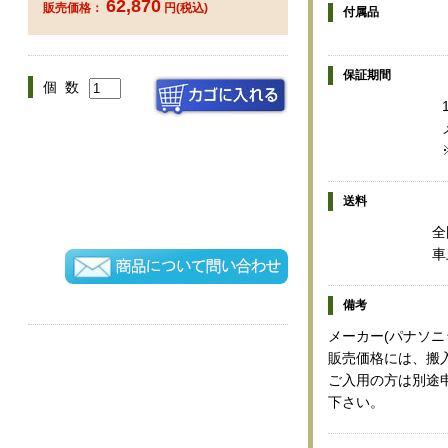
62,870
販売価格：
円(税込)
付属品
保証期間
個 数
送料
全
車
備考
メーカー(パナソニ
販売価格には、搬
ご入用の方は別途
下さい。