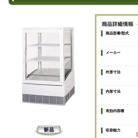
商品型番/型式
メーカー
外形寸法
内形寸法
有効内容積
収容能力