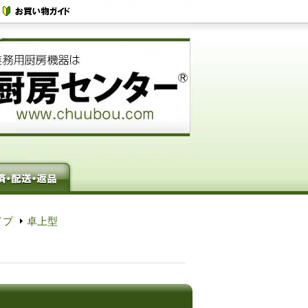
イプ
卓上型