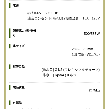
電源
単相100V 50/60Hz
[適合コンセント] 接地形2極差込み 15A 125V
消費電力 (50/60H
500/585W
z)
氷サイズ
28×28×32mm
1回72個 (約1.7kg)
配管口径
[給水口] G1/2 (フレキシブルチューブ)
[排水口] Rp3/4 (メネジ)
製品質量
約75kg
付属品