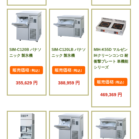
SIM-C120B パナソ
SIM-C120LB パナソ
MIH-K55D マルゼン
ニック 製氷機
ニック 製氷機
IHクリーンコンロ 耐
衝撃プレート 単機能
シリーズ
355,629 円
388,959 円
469,369 円