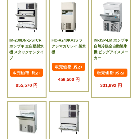
IM-230DN-1-STCR
FIC-A240KV3S フ
IM-35P-LM ホシザキ
ホシザキ 全自動製氷
クシマガリレイ 製氷
自然冷媒全自動製氷
機 スタックオンタイ
機
機 ビッグアイスメー
プ
カー
456,500 円
955,570 円
331,892 円