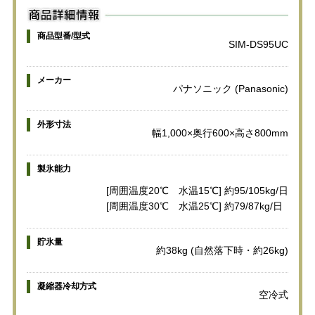
商品型番/型式
SIM-DS95UC
メーカー
パナソニック (Panasonic)
外形寸法
幅1,000×奥行600×高さ800mm
製氷能力
[周囲温度20℃ 水温15℃] 約95/105kg/日
[周囲温度30℃ 水温25℃] 約79/87kg/日
貯氷量
約38kg (自然落下時・約26kg)
凝縮器冷却方式
空冷式