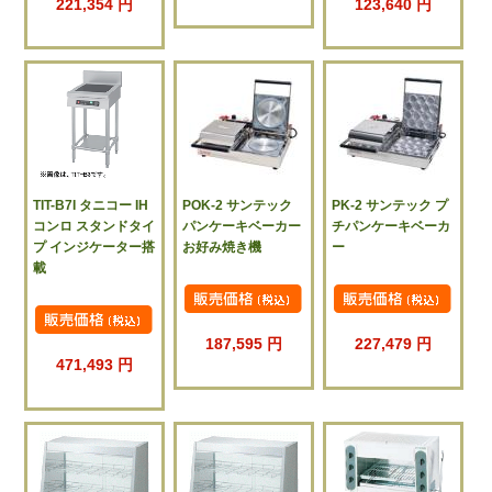
221,354 円
123,640 円
TIT-B7I タニコー IH
POK-2 サンテック
PK-2 サンテック プ
コンロ スタンドタイ
パンケーキベーカー
チパンケーキベーカ
プ インジケーター搭
お好み焼き機
ー
載
187,595 円
227,479 円
471,493 円