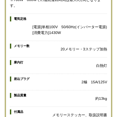
す。
電気定格
[電源]単相100V 50/60Hz(インバーター電源)
[消費電力]1430W
メモリー数
20メモリー・3ステップ加熱
庫内灯
白熱灯
差込プラグ
2極 15A/125V
製品質量
約13kg
付属品
メモリーステッカー、取扱説明書