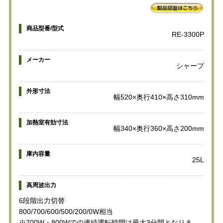
商品型番/型式
RE-3300P
メーカー
シャープ
外形寸法
幅520×奥行410×高さ310mm
加熱室有効寸法
幅340×奥行360×高さ200mm
庫内容量
25L
高周波出力
6段階出力切替
800/700/600/500/200/0W相当
※700W・800Wでの連続運転時間は最大3分間となりま