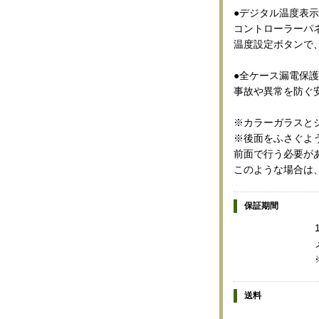
●デジタル温度表示
コントローラーパ
温度設定ボタンで
●全ケース漏電保
事故や異常を防ぐ
※カラーガラスと
※後面をふさぐよ
前面で行う必要が
このような場合は
保証期間
送料