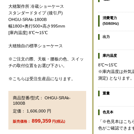
大穂製作所 冷蔵ショーケース
スタンダードタイプ (後引戸)
消費電力
OHGU-SRAk-1800B
(50/60Hz)
幅1800×奥行500×高さ995mm
[庫内温度] 8℃〜15℃
出力
大穂独自の標準ショーケース
庫内温度
※ご注文の際、天板・腰板の色、スイッ
8℃〜15℃
チの取付位置をお選び下さい。
※庫内温度は外気温
測定) となります
※こちらは受注生産品になります。
重量
商品型番/型式： OHGU-SRAk-
1800B
定価： 1,606,000 円
色見本
899,359
「※色見本はこち
販売価格：
円(税込)
色がご確認できま