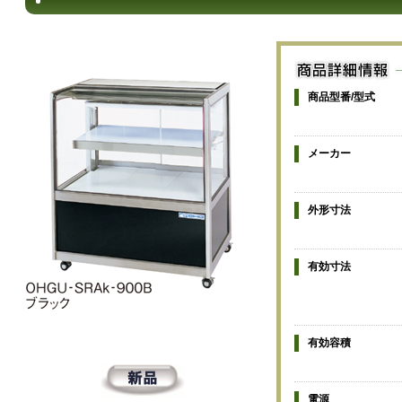
商品型番/型式
メーカー
外形寸法
有効寸法
有効容積
電源