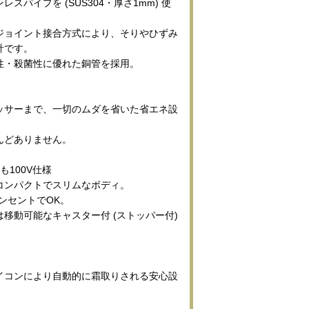
スパイプを (SUS304・厚さ1mm) 使
ジョイント接合方式により、そりやひずみ
計です。
性・殺菌性に優れた銅管を採用。
ッサーまで、一切のムダを省いた省エネ設
んどありません。
も100V仕様
コンパクトでスリムなボディ。
コンセントでOK。
では移動可能なキャスター付 (ストッパー付)
イコンにより自動的に霜取りされる安心設