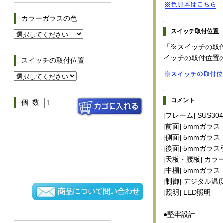
カラーガラスの色
スイッチ取付位置
「※スイッチの取
イッチの取付位置
スイッチの取付位置
コメント
個 数
[フレーム] SUS3
[前面] 5mmガラス
[側面] 5mmガラス
[後面] 5mmガラ
[天板・腰板] カラ
[中棚] 5mmガラス
[制御] デジタル
[照明] LED照明
●堅牢設計