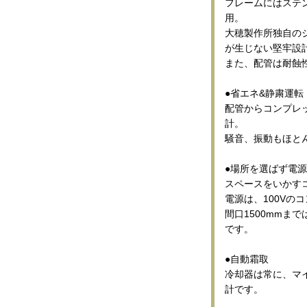
フレームにはステンレ
用。
大穂製作所独自の
が生じない堅牢設
また、配管は耐蝕
●省エネ&静粛運転
配管からコンプレ
計。
騒音、振動もほと
●場所を選ばず電源
スペースをいかす
電源は、100Vの
間口1500mmま
です。
●自動霜取
冷却器は常に、マ
計です。