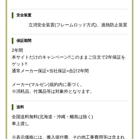
安全装置
立消安全装置(フレームロッド方式)、過熱防止装置
保証期間
2年間
本サイトだけのキャンペーン!!このままご注文で2年保証を
ゲット!!
通常メーカー保証+当社保証=合計2年間
メーカー(マルゼン)規約内に基づく。
※消耗品、付属品等は対象外となります。
送料
全国送料無料(北海道・沖縄・離島は除く)
車上渡し
※表示価格には、搬入据付費、その他工事費用等は含まれ