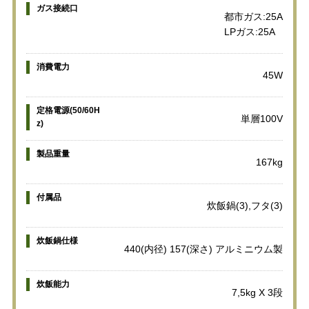
ガス接続口
都市ガス:25A
LPガス:25A
消費電力
45W
定格電源(50/60H
単層100V
z)
製品重量
167kg
付属品
炊飯鍋(3),フタ(3)
炊飯鍋仕様
440(内径) 157(深さ) アルミニウム製
炊飯能力
7,5kg X 3段