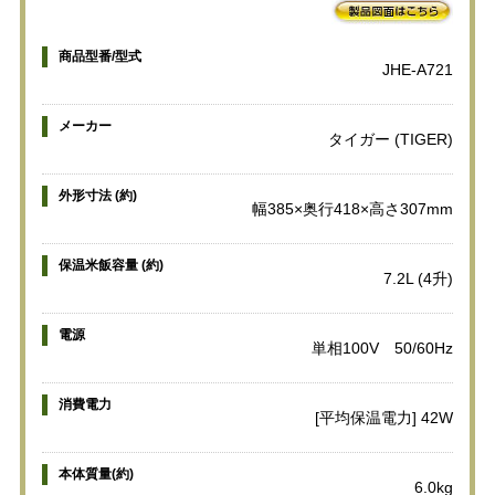
商品型番/型式
JHE-A721
メーカー
タイガー (TIGER)
外形寸法 (約)
幅385×奥行418×高さ307mm
保温米飯容量 (約)
7.2L (4升)
電源
単相100V 50/60Hz
消費電力
[平均保温電力] 42W
本体質量(約)
6.0kg