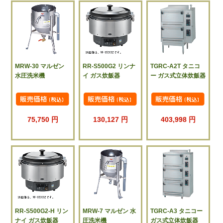
MRW-30 マルゼン
RR-S500G2 リンナ
TGRC-A2T タニコ
水圧洗米機
イ ガス炊飯器
ー ガス式立体炊飯器
75,750 円
130,127 円
403,998 円
RR-S500G2-H リン
MRW-7 マルゼン 水
TGRC-A3 タニコー
ナイ ガス炊飯器
圧洗米機
ガス式立体炊飯器