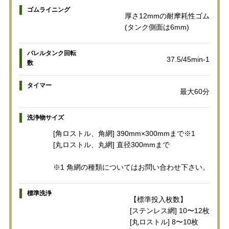
ゴムライニング
厚さ12mmの耐摩耗性ゴム
(タンク側面は6mm)
バレルタンク回転
37.5/45min-1
数
タイマー
最大60分
洗浄物サイズ
[角ロストル、角網] 390mm×300mmまで※1
[丸ロストル、丸網] 直径300mmまで
※1 角網の種類についてはお問い合わせ下さい。
標準洗浄
【標準投入枚数】
[ステンレス網] 10〜12枚
[丸ロストル] 8〜10枚