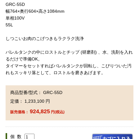
GRC-55D
幅764×奥行604×高さ1084mm
単相100V
55L
しつこいお肉のこげつきもラクラク洗浄
バレルタンクの中にロストルとチップ (研磨剤) 、水、洗剤を入れ
るだけで準備OK。
タイマーをセットすればバレルタンクが回転し、こびりついた汚
れもスッキリ落として、ロストルを磨きあげます。
商品型番/型式： GRC-55D
定価： 1,233,100 円
924,825
販売価格：
円(税込)
個 数