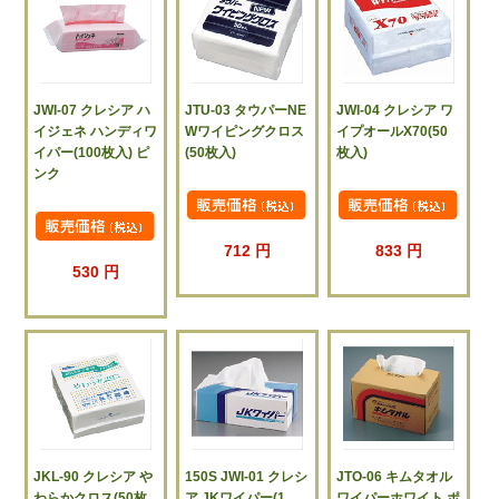
JWI-07 クレシア ハ
JTU-03 タウパーNE
JWI-04 クレシア ワ
イジェネ ハンディワ
Wワイピングクロス
イプオールX70(50
イパー(100枚入) ピ
(50枚入)
枚入)
ンク
712 円
833 円
530 円
JKL-90 クレシア や
150S JWI-01 クレシ
JTO-06 キムタオル
わらかクロス(50枚
ア JKワイパー(1
ワイパーホワイト ポ