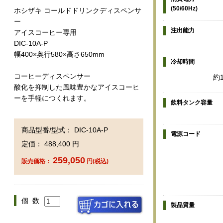
(50/60Hz)
ホシザキ コールドドリンクディスペンサ
ー
注出能力
アイスコーヒー専用
DIC-10A-P
幅400×奥行580×高さ650mm
冷却時間
コーヒーディスペンサー
約
酸化を抑制した風味豊かなアイスコーヒ
ーを手軽につくれます。
飲料タンク容量
商品型番/型式： DIC-10A-P
電源コード
定価： 488,400 円
259,050
販売価格：
円(税込)
個 数
製品質量