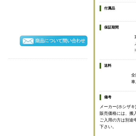
付属品
保証期間
送料
全
車
備考
メーカー(ホシザキ
販売価格には、搬
ご入用の方は別途
下さい。