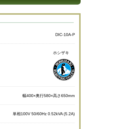
DIC-10A-P
ホシザキ
幅400×奥行580×高さ650mm
単相100V 50/60Hz 0.52kVA (5.2A)