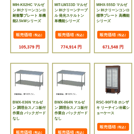
MIH-K02HC マルゼ
MIT-LW333D マルゼ
MIHX-555D マルゼ
ン IHクリーンコンロ
ン IHクリーンテーブ
ン IHクリーンコンロ
耐衝撃プレート 単機
ル 発光スケルトン
標準プレート 高機能
能2.5kWシリーズ
単機能シリーズ
シリーズ
105,379 円
774,914 円
671,548 円
BWX-036N マルゼ
BWX-064N マルゼ
RSC-90FT-B ホシザ
ン 調理台スノコ板付
ン 調理台スノコ板付
キ リーチイン冷蔵シ
作業台 バックガード
作業台 バックガード
ョーケース
なし
なし