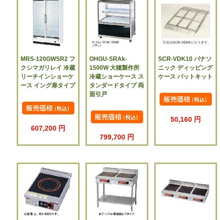
MRS-120GWSR2 フ
OHGU-SRAk-
SCR-VDK10 パナソ
クシマガリレイ 冷蔵
1500W 大穂製作所
ニック ディッピング
リーチインショーケ
冷蔵ショーケース ス
ケース バットキット
ース イング扉タイプ
タンダードタイプ 両
面引戸
50,160 円
607,200 円
799,700 円