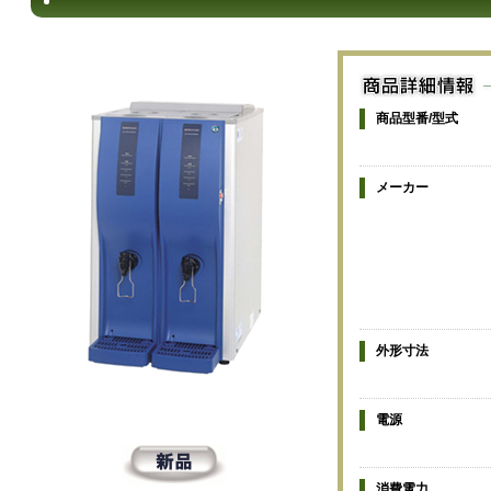
商品型番/型式
メーカー
外形寸法
電源
消費電力