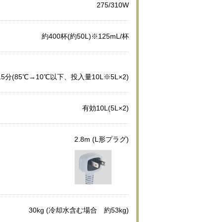
275/310W
約400杯(約50L)※125mL/杯
15分(85℃→10℃以下、投入量10L※5L×2)
有効10L(5L×2)
2.8m (L形プラグ)
30kg (冷却水含む場合 約53kg)