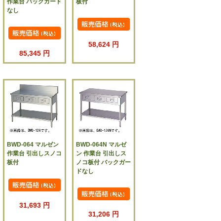
作業台 バックガード
板付
なし
58,624 円
85,345 円
BWD-064 マルゼン
BWD-064N マルゼ
作業台 引出しスノコ
ン 作業台 引出しス
板付
ノコ板付 バックガー
ドなし
31,693 円
31,206 円