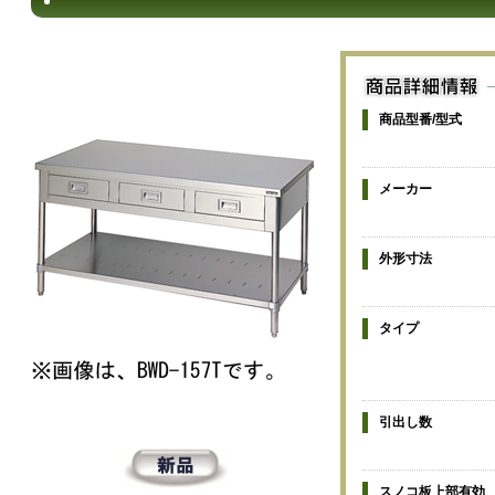
商品型番/型式
メーカー
外形寸法
タイプ
引出し数
スノコ板上部有効