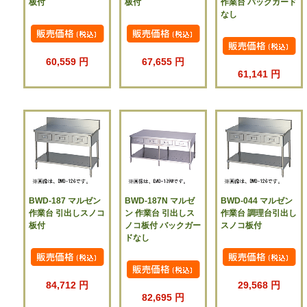
板付
板付
作業台 バックガード
なし
60,559 円
67,655 円
61,141 円
BWD-187 マルゼン
BWD-187N マルゼ
BWD-044 マルゼン
作業台 引出しスノコ
ン 作業台 引出しス
作業台 調理台引出し
板付
ノコ板付 バックガー
スノコ板付
ドなし
84,712 円
29,568 円
82,695 円