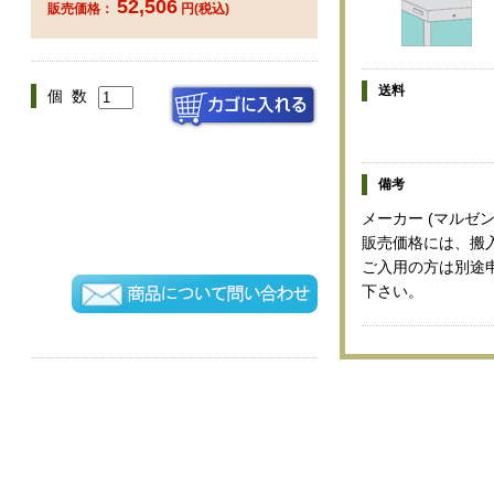
52,506
販売価格：
円(税込)
送料
個 数
備考
メーカー (マルゼン
販売価格には、搬
ご入用の方は別途
下さい。