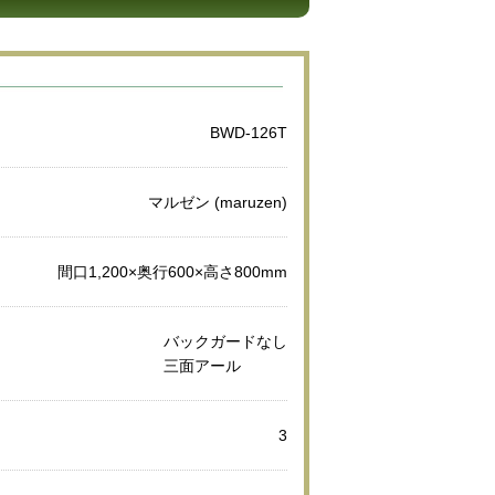
BWD-126T
マルゼン (maruzen)
間口1,200×奥行600×高さ800mm
バックガードなし
三面アール
3