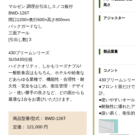
高さ
マルゼン 調理台引出しスノコ板付
BWD-126T
アジャスター
間口1200×奥行600×高さ800mm
バックガードなし
三面アール
[引出し数] 3
製品重量
430ブリームシリーズ
SUS430仕様
ハイクオリティ、しかもリーズナブル!
コメント
一般飲食店はもちろん、ホテルや給食な
どあらゆる業種で、機能性・合理性・耐
430ブリームシリ
久性・安全をはじめ、衛生管理・デザイ
●フロント面だけ
ン・使い勝手の良さなど、どの面からも
計。
最適な1台をお選びいただけます。
●使いやすいオー
●耐蝕性に優れた
●扱い易く、衛生
商品型番/型式： BWD-126T
定価： 121,000 円