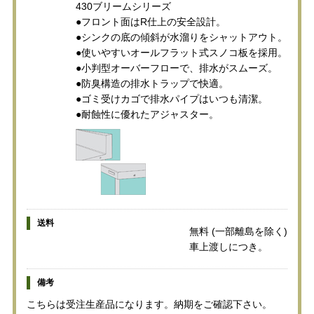
430ブリームシリーズ
●フロント面はR仕上の安全設計。
●シンクの底の傾斜が水溜りをシャットアウト。
●使いやすいオールフラット式スノコ板を採用。
●小判型オーバーフローで、排水がスムーズ。
●防臭構造の排水トラップで快適。
●ゴミ受けカゴで排水パイプはいつも清潔。
●耐蝕性に優れたアジャスター。
送料
無料 (一部離島を除く)
車上渡しにつき。
備考
こちらは受注生産品になります。納期をご確認下さい。