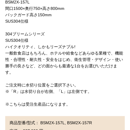
BSM2X-157L
間口1500×奥行750×高さ800mm
バックガード高さ150mm
SUS304仕様
304ブリームシリーズ
SUS304仕様
ハイクオリティ、しかもリーズナブル!
一般飲食店はもちろん、ホテルや給食などあらゆる業種で、機能
性・合理性・耐久性・安全をはじめ、衛生管理・デザイン・使い
勝手の良さなど、どの面からも最適な1台をお選びいただけま
す。
ご注文時に水切り位置をご選択下さい。
※「R」は水切り台が右側、「L」は左側です。
※こちらは受注生産品になります。
商品型番/型式： BSM2X-157L, BSM2X-157R