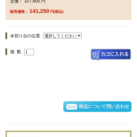
定価： 327,800 円
141,250
販売価格：
円(税込)
水切り台の位置
個 数