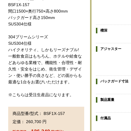
BSF1X-157
間口1500×奥行750×高さ800mm
バックガード高さ150mm
SUS304仕様
槽深
304ブリームシリーズ
SUS304仕様
アジャスター
ハイクオリティ、しかもリーズナブル!
一般飲食店はもちろん、ホテルや給食な
どあらゆる業種で、機能性・合理性・耐
久性・安全をはじめ、衛生管理・デザイ
ン・使い勝手の良さなど、どの面からも
バックガード寸法
最適な1台をお選びいただけます。
※こちらは受注生産品になります。
製品重量
商品型番/型式： BSF1X-157
付属品
定価： 260,700 円