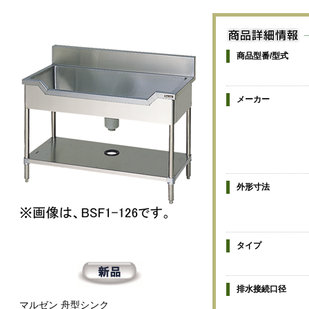
商品型番/型式
メーカー
外形寸法
タイプ
排水接続口径
マルゼン 舟型シンク