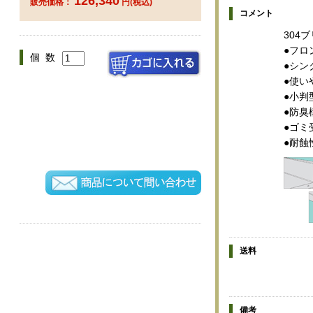
126,340
販売価格：
円(税込)
コメント
304
●フロ
個 数
●シン
●使い
●小判
●防臭
●ゴミ
●耐蝕
送料
備考