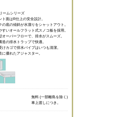
ブリームシリーズ
ント面はR仕上の安全設計。
クの底の傾斜が水溜りをシャットアウト。
やすいオールフラット式スノコ板を採用。
型オーバーフローで、排水がスムーズ。
構造の排水トラップで快適。
受けカゴで排水パイプはいつも清潔。
性に優れたアジャスター。
無料 (一部離島を除く)
車上渡しにつき。