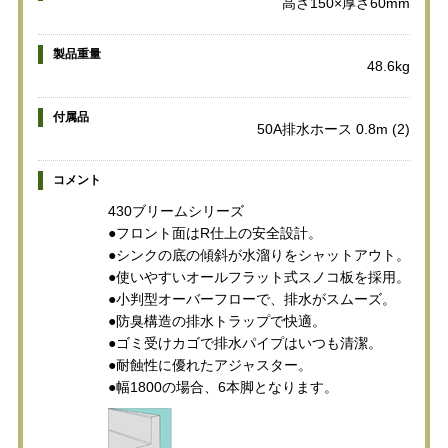
高さ150×厚さ60mm
製品重量
48.6kg
付属品
50A排水ホース 0.8m (2)
コメント
430ブリームシリーズ
●フロント面はR仕上の安全設計。
●シンクの底の傾斜が水溜りをシャットアウト。
●使いやすいオールフラット式スノコ板を採用。
●小判型オーバーフローで、排水がスムーズ。
●防臭構造の排水トラップで快適。
●ゴミ受けカゴで排水パイプはいつも清潔。
●耐蝕性に優れたアジャスター。
●幅1800の場合、6本脚となります。