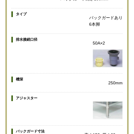
タイプ
バックガードあり
6本脚
排水接続口径
50A×2
槽深
250mm
アジャスター
バックガード寸法