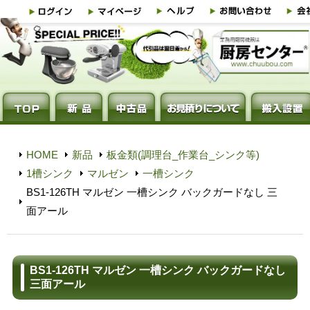
HOME
新品
板金類(調理台_作業台_シンク等)
1槽シンク
マルゼン
一槽シンク
BS1-126TH マルゼン 一槽シンク バックガードなし 三
面アール
BS1-126TH マルゼン 一槽シンク バックガードなし
三面アール