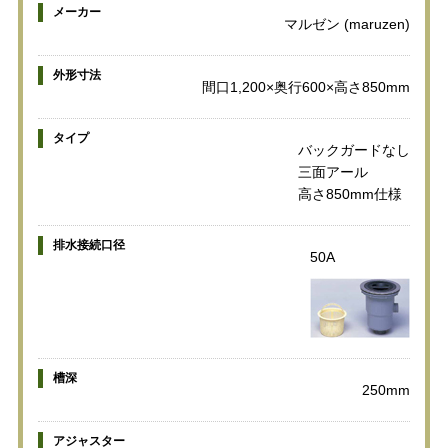
メーカー
マルゼン (maruzen)
外形寸法
間口1,200×奥行600×高さ850mm
タイプ
バックガードなし
三面アール
高さ850mm仕様
排水接続口径
50A
槽深
250mm
アジャスター