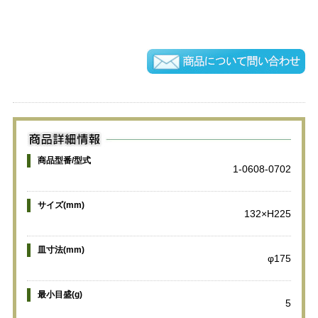
商品型番/型式
1-0608-0702
サイズ(mm)
132×H225
皿寸法(mm)
φ175
最小目盛(g)
5