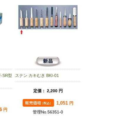
-SR型
ステン カキむき BKI-01
定価： 2,200 円
1,051
円
26
円
管理No.56351-0