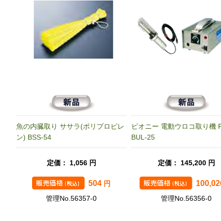
魚の内臓取り ササラ(ポリプロピレ
ピオニー 電動ウロコ取り機 F
ン) BSS-54
BUL-25
定価： 1,056 円
定価： 145,200 円
504
100,0
円
管理No.56357-0
管理No.56356-0