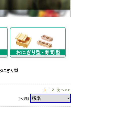
おにぎり型
1
|
2
次へ>>
並び順