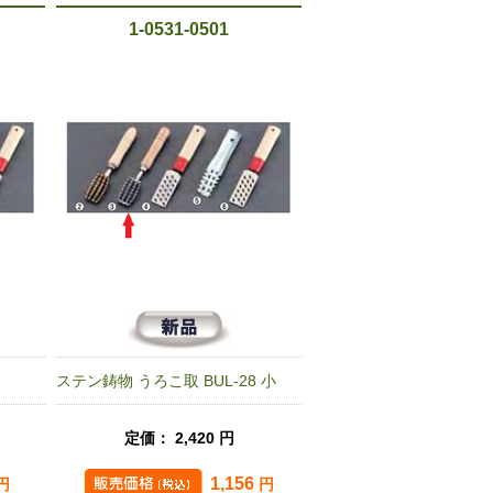
1-0531-0501
ステン鋳物 うろこ取 BUL-28 小
定価： 2,420 円
1,156
円
円