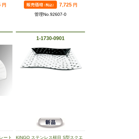
5
7,725
円
円
管理No.92607-0
1-1730-0901
プレート
KINGO ステンレス槌目 S型スクエ