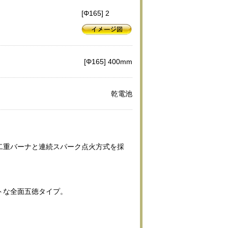
[Φ165] 2
[Φ165] 400mm
乾電池
二重バーナと連続スパーク点火方式を採
トな全面五徳タイプ。