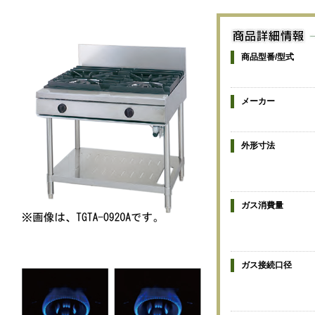
商品型番/型式
メーカー
外形寸法
ガス消費量
ガス接続口径