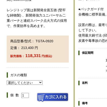
●バックガード付
レンジトップ面は新開発全面五徳 (堅牢
全機種に標準装備。 (
な鋳物製) 、新開発強力ユニバーサル二
重バーナと連続スパーク点火方式の採用
設置の際は、最寄
で、作業効率を高めます。
して下さい。
使用最大鍋寸法 (
炭素中毒事故の恐
商品型番/型式： TGTA-0920
定価： 213,400 円
保証期間
118,331
販売価格：
円(税込)
ガスの種類
送料
個 数
備考