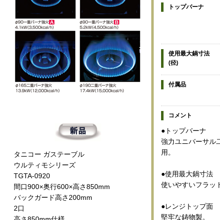
トップバーナ
使用最大鍋寸法
(径)
付属品
コメント
●トップバーナ
強力ユニバーサル
用。
タニコー ガステーブル
ウルティモシリーズ
●使用最大鍋寸法
TGTA-0920
使いやすいフラッ
間口900×奥行600×高さ850mm
バックガード高さ200mm
●レンジトップ面
2口
堅牢な鋳物製。
高さ850mm仕様