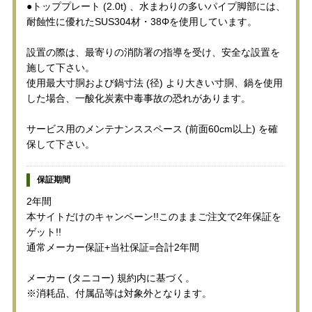
●トッププレート (2.0t) 、水まわりの多いパイプ脚部には、
耐蝕性に優れたSUS304材・38Φを使用しています。
設置の際は、最寄りの消防署の指導を受け、安全な設置を
施して下さい。
使用最大寸胴および鍋寸法 (径) より大きい寸胴、鍋を使用
した場合、一酸化炭素中毒事故の恐れがあります。
サービス用のメンテナンススペース (前面60cm以上) を確
保して下さい。
保証期間
2年間
本サイトだけのキャンペーン!!このままご注文で2年保証を
ゲット!!
通常メーカー保証+当社保証=合計2年間
メーカー (タニコー) 規約内に基づく。
※消耗品、付属品等は対象外となります。