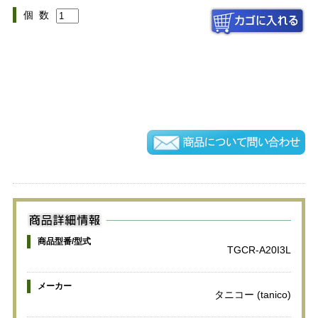
個 数
商品型番/型式
TGCR-A20I3L
メーカー
タニコー (tanico)