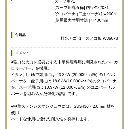
スープ用×1
[スープ用丸五徳] 内径Φ320×1
[タコバーナ (二重バーナ) ] Φ200×1
[使用最大寸胴寸法 ] Φ400mm
付属品
排水カゴ×1、スノコ板 W350×3
コメント
●強力な火力を必要とする中華料理専用に開発されたハイカ
ロリーバーナを採用。
イタメ用、ゆで麺用には 23.3kW (20,000kcal/h) のミツバ
バーナを、餃子用には 18.6kW(16,000kcal/h)のタコバーナ
を、スープ用には 13.9kW (12,000kcal/h) のユニバーサル
バーナを組み込んだ強化力設計です。
●中華ステンレスマンジュウには、SUS430・2.0mm 材を
使用。
ハードな使用に優れた耐久性を発揮します。