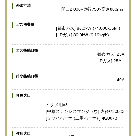
外形寸法
間口2,000×奥行750×高さ800mm
ガス消費量
[都市ガス] 86.0kW (74,000kcal/h)
[LPガス] 86.0kW (6.16kg/h)
ガス接続口径
[都市ガス] 25A
[LPガス] 25A
排水接続口径
40A
使用火口
イタメ用×3
[中華ステンレスマンジュウ] 内径Φ300×3
[ミツババーナ (二重バーナ) ] Φ200×3
使用火口