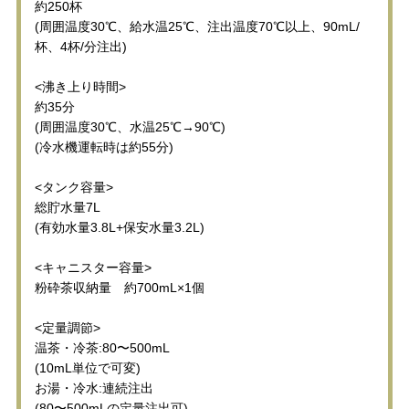
約250杯
(周囲温度30℃、給水温25℃、注出温度70℃以上、90mL/
杯、4杯/分注出)
<沸き上り時間>
約35分
(周囲温度30℃、水温25℃→90℃)
(冷水機運転時は約55分)
<タンク容量>
総貯水量7L
(有効水量3.8L+保安水量3.2L)
<キャニスター容量>
粉砕茶収納量 約700mL×1個
<定量調節>
温茶・冷茶:80〜500mL
(10mL単位で可変)
お湯・冷水:連続注出
(80〜500mLの定量注出可)