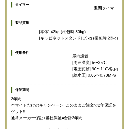
タイマー
週間タイマー
製品質量
[本体] 42kg (梱包時 50kg)
[キャビネットスタンド] 19kg (梱包時 23kg)
使用条件
屋内設置
[周囲温度] 5〜35℃
[電圧変動] 90〜110V以内
[給水圧] 0.05〜0.78MPa
保証期間
2年間
本サイトだけのキャンペーン!!このままご注文で2年保証を
ゲット!!
通常メーカー保証+当社保証=合計2年間