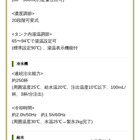
<濃度調節>
20段階可変式
<タンク内湯温調節>
65〜94℃で湯温設定可
(標準設定90℃) 、湯温表示機能付
冷水機
<連続注出能力>
約250杯
(周囲温度25℃、給水温20℃、注出温度10℃以下、100mL/
杯、3杯/分注出)
<冷却時間>
約2.0h/50Hz 約1.5h/60Hz
(周囲温度30℃、水温25℃→製氷2kg完了)
給水