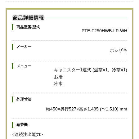
商品型番/型式
PTE-F250HWB-LP-WH
メーカー
ホシザキ
メニュー
キャニスター1連式 (温茶×1、冷茶×1)
お湯
冷水
外形寸法
幅450×奥行527×高さ1,495 (〜1,510) mm
給茶機
<連続注出能力>