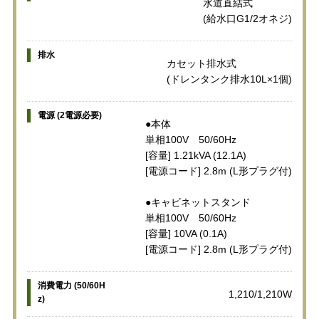
水道直結式
(給水口G1/2オネジ)
排水
カセット排水式
(ドレンタンク排水10L×1個)
電源 (2電源必要)
●本体
単相100V 50/60Hz
[容量] 1.21kVA (12.1A)
[電源コード] 2.8m (L形プラグ付)
●キャビネットスタンド
単相100V 50/60Hz
[容量] 10VA (0.1A)
[電源コード] 2.8m (L形プラグ付)
消費電力 (50/60H
1,210/1,210W
z)