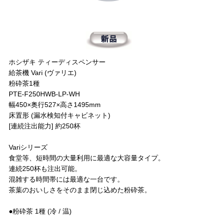
ホシザキ ティーディスペンサー
給茶機 Vari (ヴァリエ)
粉砕茶1種
PTE-F250HWB-LP-WH
幅450×奥行527×高さ1495mm
床置形 (漏水検知付キャビネット)
[連続注出能力] 約250杯
Variシリーズ
食堂等、短時間の大量利用に最適な大容量タイプ。
連続250杯も注出可能。
混雑する時間帯には最適な一台です。
茶葉のおいしさをそのまま閉じ込めた粉砕茶。
●粉砕茶 1種 (冷 / 温)