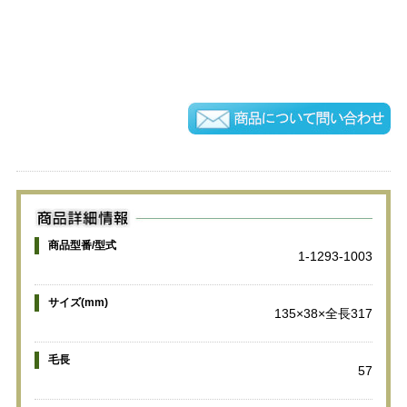
商品型番/型式
1-1293-1003
サイズ(mm)
135×38×全長317
毛長
57