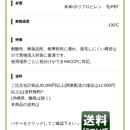
材質
本体/ポリプロピレン 毛/PBT
耐熱温度
130℃
特徴
耐酸性、耐薬品性、耐摩耗性に優れ、脱毛しにくい構造な
ので異物混入対策に最適です。
使用場所ごとに色分けができHACCPに対応。
送料
ご注文合計税込30,000円以上(関東配送の場合は12,000円
以上)は送料無料!!
(沖縄県、離島は除く)
本商品の送料は
バナーをクリックしてご確認下さい→