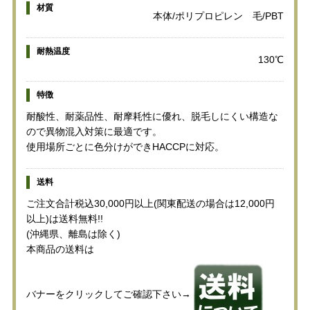
材質
本体/ポリプロピレン 毛/PBT
耐熱温度
130℃
特徴
耐酸性、耐薬品性、耐摩耗性に優れ、脱毛しにくい構造な
ので異物混入対策に最適です。
使用場所ごとに色分けができHACCPに対応。
送料
ご注文合計税込30,000円以上(関東配送の場合は12,000円
以上)は送料無料!!
(沖縄県、離島は除く)
本商品の送料は
バナーをクリックしてご確認下さい→