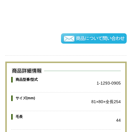
商品型番/型式
1-1293-0905
サイズ(mm)
81×80×全長254
毛長
44