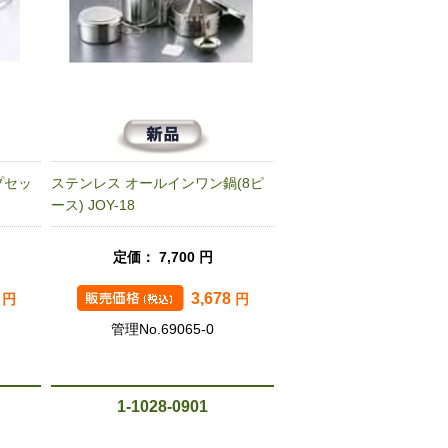
プセッ
ステンレス オールインワン鍋(8ピ
ース) JOY-18
定価： 7,700 円
9
3,678
円
円
管理No.69065-0
1-1028-0901