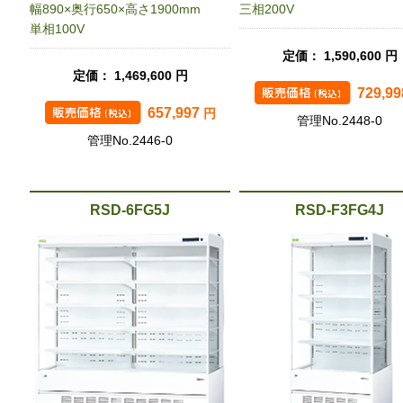
幅890×奥行650×高さ1900mm
三相200V
単相100V
定価： 1,590,600 円
定価： 1,469,600 円
729,9
657,997
円
管理No.2448-0
管理No.2446-0
RSD-6FG5J
RSD-F3FG4J