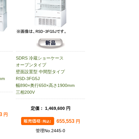
SDRS 冷蔵ショーケース
オープンタイプ
壁面設置型 中間型タイプ
mm
RSD-3FG5J
幅890×奥行650×高さ1900mm
三相200V
定価： 1,469,600 円
93
円
655,553
円
管理No.2445-0