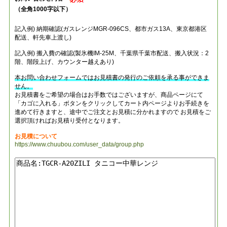
（全角1000字以下）
記入例) 納期確認(ガスレンジMGR-096CS、都市ガス13A、東京都港区
配送、軒先車上渡し)
記入例) 搬入費の確認(製氷機IM-25M、千葉県千葉市配送、搬入状況：2
階、階段上げ、カウンター越えあり)
本お問い合わせフォームではお見積書の発行のご依頼を承る事ができま
せん。
お見積書をご希望の場合はお手数ではございますが、商品ページにて
「カゴに入れる」ボタンをクリックしてカート内ページよりお手続きを
進めて行きますと、途中でご注文とお見積に分かれますので お見積をご
選択頂ければお見積り受付となります。
お見積について
https://www.chuubou.com/user_data/group.php