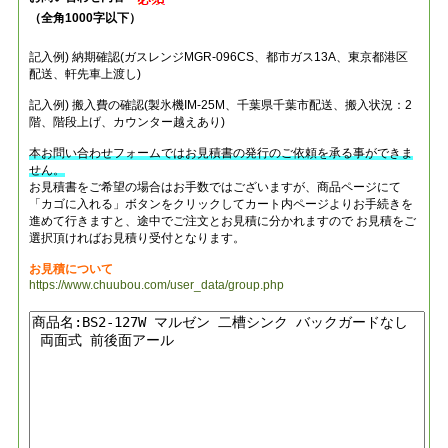
（全角1000字以下）
記入例) 納期確認(ガスレンジMGR-096CS、都市ガス13A、東京都港区
配送、軒先車上渡し)
記入例) 搬入費の確認(製氷機IM-25M、千葉県千葉市配送、搬入状況：2
階、階段上げ、カウンター越えあり)
本お問い合わせフォームではお見積書の発行のご依頼を承る事ができま
せん。
お見積書をご希望の場合はお手数ではございますが、商品ページにて
「カゴに入れる」ボタンをクリックしてカート内ページよりお手続きを
進めて行きますと、途中でご注文とお見積に分かれますので お見積をご
選択頂ければお見積り受付となります。
お見積について
https://www.chuubou.com/user_data/group.php