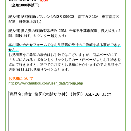
（全角1000字以下）
記入例) 納期確認(ガスレンジMGR-096CS、都市ガス13A、東京都港区
配送、軒先車上渡し)
記入例) 搬入費の確認(製氷機IM-25M、千葉県千葉市配送、搬入状況：2
階、階段上げ、カウンター越えあり)
本お問い合わせフォームではお見積書の発行のご依頼を承る事ができま
せん。
お見積書をご希望の場合はお手数ではございますが、商品ページにて
「カゴに入れる」ボタンをクリックしてカート内ページよりお手続きを
進めて行きますと、途中でご注文とお見積に分かれますので お見積をご
選択頂ければお見積り受付となります。
お見積について
https://www.chuubou.com/user_data/group.php