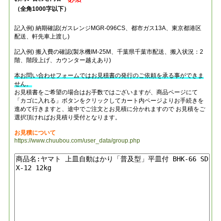
（全角1000字以下）
記入例) 納期確認(ガスレンジMGR-096CS、都市ガス13A、東京都港区
配送、軒先車上渡し)
記入例) 搬入費の確認(製氷機IM-25M、千葉県千葉市配送、搬入状況：2
階、階段上げ、カウンター越えあり)
本お問い合わせフォームではお見積書の発行のご依頼を承る事ができま
せん。
お見積書をご希望の場合はお手数ではございますが、商品ページにて
「カゴに入れる」ボタンをクリックしてカート内ページよりお手続きを
進めて行きますと、途中でご注文とお見積に分かれますので お見積をご
選択頂ければお見積り受付となります。
お見積について
https://www.chuubou.com/user_data/group.php