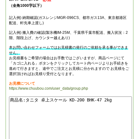
（全角1000字以下）
記入例) 納期確認(ガスレンジMGR-096CS、都市ガス13A、東京都港区
配送、軒先車上渡し)
記入例) 搬入費の確認(製氷機IM-25M、千葉県千葉市配送、搬入状況：2
階、階段上げ、カウンター越えあり)
本お問い合わせフォームではお見積書の発行のご依頼を承る事ができま
せん。
お見積書をご希望の場合はお手数ではございますが、商品ページにて
「カゴに入れる」ボタンをクリックしてカート内ページよりお手続きを
進めて行きますと、途中でご注文とお見積に分かれますので お見積をご
選択頂ければお見積り受付となります。
お見積について
https://www.chuubou.com/user_data/group.php