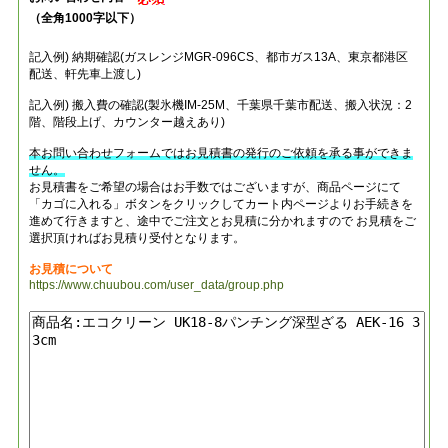
（全角1000字以下）
記入例) 納期確認(ガスレンジMGR-096CS、都市ガス13A、東京都港区
配送、軒先車上渡し)
記入例) 搬入費の確認(製氷機IM-25M、千葉県千葉市配送、搬入状況：2
階、階段上げ、カウンター越えあり)
本お問い合わせフォームではお見積書の発行のご依頼を承る事ができま
せん。
お見積書をご希望の場合はお手数ではございますが、商品ページにて
「カゴに入れる」ボタンをクリックしてカート内ページよりお手続きを
進めて行きますと、途中でご注文とお見積に分かれますので お見積をご
選択頂ければお見積り受付となります。
お見積について
https://www.chuubou.com/user_data/group.php