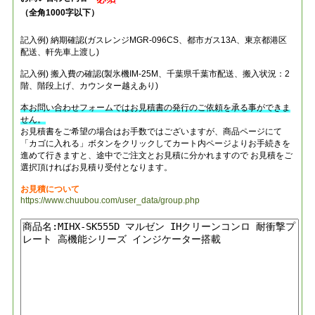
（全角1000字以下）
記入例) 納期確認(ガスレンジMGR-096CS、都市ガス13A、東京都港区
配送、軒先車上渡し)
記入例) 搬入費の確認(製氷機IM-25M、千葉県千葉市配送、搬入状況：2
階、階段上げ、カウンター越えあり)
本お問い合わせフォームではお見積書の発行のご依頼を承る事ができま
せん。
お見積書をご希望の場合はお手数ではございますが、商品ページにて
「カゴに入れる」ボタンをクリックしてカート内ページよりお手続きを
進めて行きますと、途中でご注文とお見積に分かれますので お見積をご
選択頂ければお見積り受付となります。
お見積について
https://www.chuubou.com/user_data/group.php