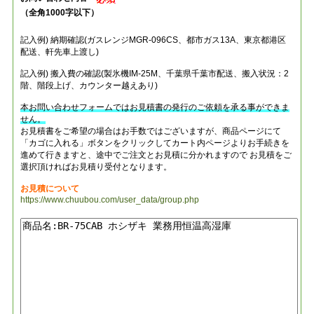
（全角1000字以下）
記入例) 納期確認(ガスレンジMGR-096CS、都市ガス13A、東京都港区
配送、軒先車上渡し)
記入例) 搬入費の確認(製氷機IM-25M、千葉県千葉市配送、搬入状況：2
階、階段上げ、カウンター越えあり)
本お問い合わせフォームではお見積書の発行のご依頼を承る事ができま
せん。
お見積書をご希望の場合はお手数ではございますが、商品ページにて
「カゴに入れる」ボタンをクリックしてカート内ページよりお手続きを
進めて行きますと、途中でご注文とお見積に分かれますので お見積をご
選択頂ければお見積り受付となります。
お見積について
https://www.chuubou.com/user_data/group.php