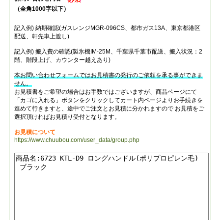
（全角1000字以下）
記入例) 納期確認(ガスレンジMGR-096CS、都市ガス13A、東京都港区
配送、軒先車上渡し)
記入例) 搬入費の確認(製氷機IM-25M、千葉県千葉市配送、搬入状況：2
階、階段上げ、カウンター越えあり)
本お問い合わせフォームではお見積書の発行のご依頼を承る事ができま
せん。
お見積書をご希望の場合はお手数ではございますが、商品ページにて
「カゴに入れる」ボタンをクリックしてカート内ページよりお手続きを
進めて行きますと、途中でご注文とお見積に分かれますので お見積をご
選択頂ければお見積り受付となります。
お見積について
https://www.chuubou.com/user_data/group.php