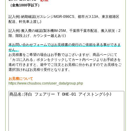
（全角1000字以下）
記入例) 納期確認(ガスレンジMGR-096CS、都市ガス13A、東京都港区
配送、軒先車上渡し)
記入例) 搬入費の確認(製氷機IM-25M、千葉県千葉市配送、搬入状況：2
階、階段上げ、カウンター越えあり)
本お問い合わせフォームではお見積書の発行のご依頼を承る事ができま
せん。
お見積書をご希望の場合はお手数ではございますが、商品ページにて
「カゴに入れる」ボタンをクリックしてカート内ページよりお手続きを
進めて行きますと、途中でご注文とお見積に分かれますので お見積をご
選択頂ければお見積り受付となります。
お見積について
https://www.chuubou.com/user_data/group.php